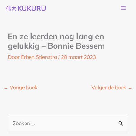
Ga
naar
de
inhoud
En ze leerden nog lang en
gelukkig – Bonnie Bessem
Door
Erben Stienstra
/
28 maart 2023
←
Vorige boek
Volgende boek
→
Z
o