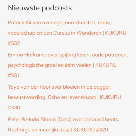
Nieuwste podcasts
e
k
Patrick Kicken over ego, non-dualiteit, radio,
n
vaderschap en Een Cursus in Wonderen | KUKURU
a
#332
a
Emma Hafkamp over spijtvrij leven, oude patronen,
r
psychologische groei en écht voelen | KUKURU
:
#331
Yoyo van der Kooi over bloeien in de bagger,
bewustwording, Osho en levenskunst | KUKURU
#330
Peter & Huda Bloom (Delic) over binaural beats,
Recharge en innerlijke rust | KUKURU #329