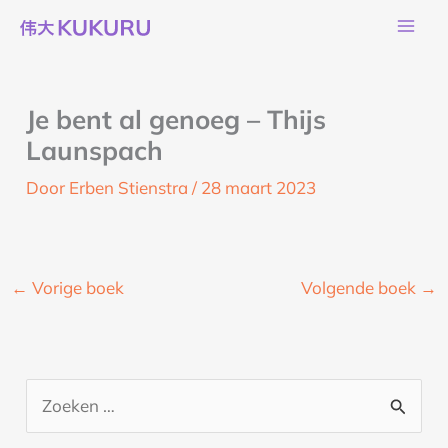
Ga
naar
de
inhoud
Je bent al genoeg – Thijs
Launspach
Door
Erben Stienstra
/
28 maart 2023
←
Vorige boek
Volgende boek
→
Z
o