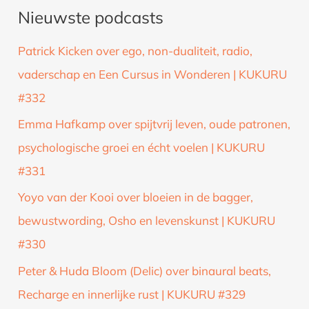
Nieuwste podcasts
e
k
Patrick Kicken over ego, non-dualiteit, radio,
n
vaderschap en Een Cursus in Wonderen | KUKURU
a
#332
a
Emma Hafkamp over spijtvrij leven, oude patronen,
r
psychologische groei en écht voelen | KUKURU
:
#331
Yoyo van der Kooi over bloeien in de bagger,
bewustwording, Osho en levenskunst | KUKURU
#330
Peter & Huda Bloom (Delic) over binaural beats,
Recharge en innerlijke rust | KUKURU #329