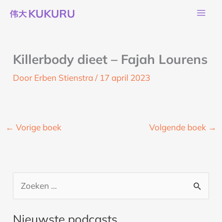
Ga
naar
de
inhoud
Killerbody dieet – Fajah Lourens
Door
Erben Stienstra
/
17 april 2023
←
Vorige boek
Volgende boek
→
Z
o
Nieuwste podcasts
e