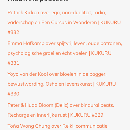
k
Patrick Kicken over ego, non-dualiteit, radio,
n
vaderschap en Een Cursus in Wonderen | KUKURU
a
#332
a
Emma Hafkamp over spijtvrij leven, oude patronen,
r
psychologische groei en écht voelen | KUKURU
:
#331
Yoyo van der Kooi over bloeien in de bagger,
bewustwording, Osho en levenskunst | KUKURU
#330
Peter & Huda Bloom (Delic) over binaural beats,
Recharge en innerlijke rust | KUKURU #329
Toña Wong Chung over Reiki, communicatie,