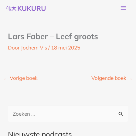
Ga
naar
de
inhoud
Lars Faber – Leef groots
Door
Jochem Vis
/
18 mei 2025
←
Vorige boek
Volgende boek
→
Z
o
Nieuwste podcasts
e