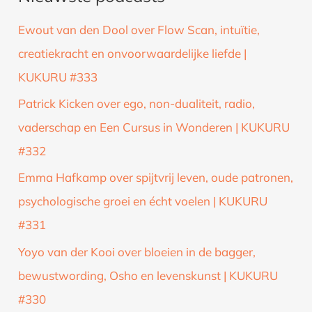
k
Ewout van den Dool over Flow Scan, intuïtie,
n
creatiekracht en onvoorwaardelijke liefde |
a
KUKURU #333
a
Patrick Kicken over ego, non-dualiteit, radio,
r
vaderschap en Een Cursus in Wonderen | KUKURU
:
#332
Emma Hafkamp over spijtvrij leven, oude patronen,
psychologische groei en écht voelen | KUKURU
#331
Yoyo van der Kooi over bloeien in de bagger,
bewustwording, Osho en levenskunst | KUKURU
#330