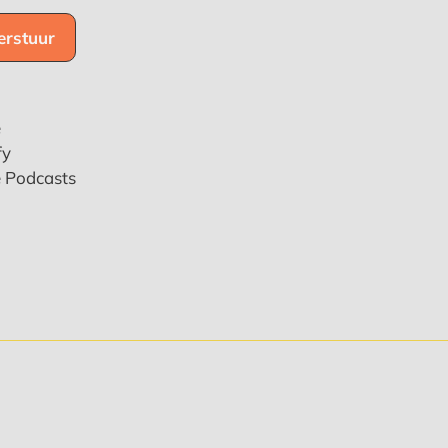
e
fy
e Podcasts