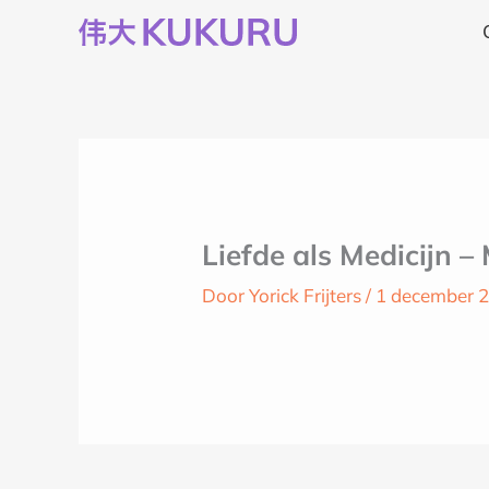
Ga
naar
de
inhoud
Liefde als Medicijn 
Door
Yorick Frijters
/
1 december 