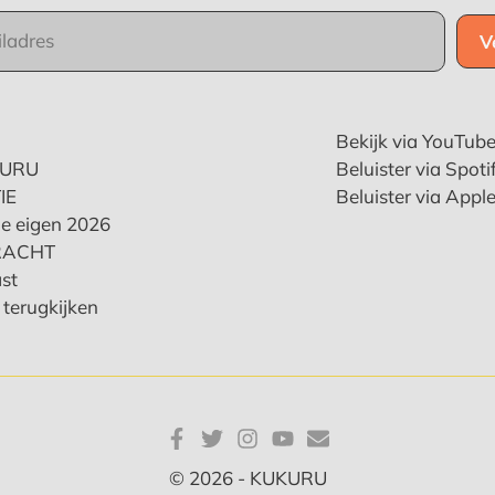
Bekijk via YouTub
KURU
Beluister via Spoti
IE
Beluister via Appl
e eigen 2026
RACHT
st
terugkijken
© 2026 - KUKURU