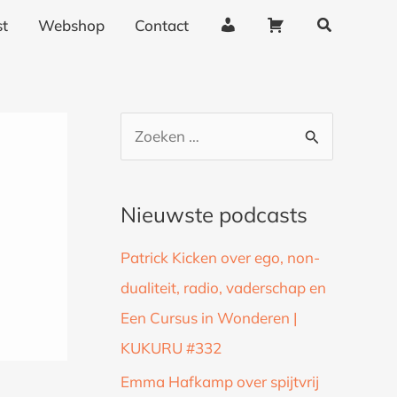
Zoeken
A
W
t
Webshop
Contact
c
i
c
n
o
k
u
e
Z
n
l
o
t
w
g
a
e
Nieuwste podcasts
e
g
k
g
e
Patrick Kicken over ego, non-
n
e
n
dualiteit, radio, vaderschap en
a
v
Een Cursus in Wonderen |
a
e
n
KUKURU #332
r
s
:
Emma Hafkamp over spijtvrij