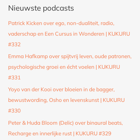
Nieuwste podcasts
e
k
Patrick Kicken over ego, non-dualiteit, radio,
n
vaderschap en Een Cursus in Wonderen | KUKURU
a
#332
a
Emma Hafkamp over spijtvrij leven, oude patronen,
r
psychologische groei en écht voelen | KUKURU
:
#331
Yoyo van der Kooi over bloeien in de bagger,
bewustwording, Osho en levenskunst | KUKURU
#330
Peter & Huda Bloom (Delic) over binaural beats,
Recharge en innerlijke rust | KUKURU #329