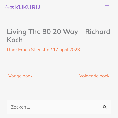
Ga
naar
de
inhoud
Living The 80 20 Way – Richard
Koch
Door
Erben Stienstra
/
17 april 2023
←
Vorige boek
Volgende boek
→
Z
o