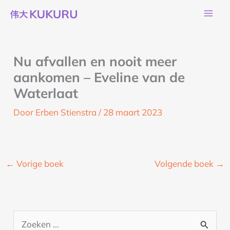
Ga
naar
de
inhoud
Nu afvallen en nooit meer
aankomen – Eveline van de
Waterlaat
Door
Erben Stienstra
/
28 maart 2023
←
Vorige boek
Volgende boek
→
Z