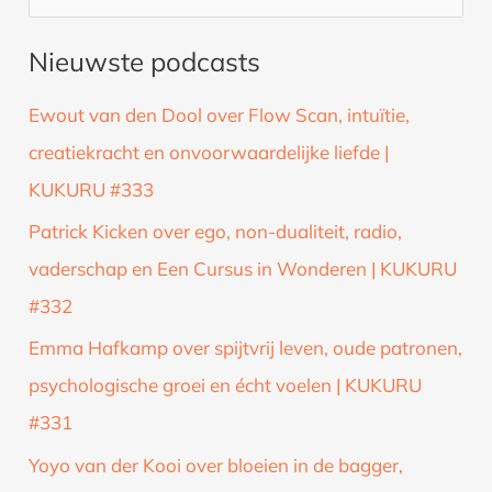
o
Nieuwste podcasts
e
k
Ewout van den Dool over Flow Scan, intuïtie,
n
creatiekracht en onvoorwaardelijke liefde |
a
KUKURU #333
a
Patrick Kicken over ego, non-dualiteit, radio,
r
vaderschap en Een Cursus in Wonderen | KUKURU
:
#332
Emma Hafkamp over spijtvrij leven, oude patronen,
psychologische groei en écht voelen | KUKURU
#331
Yoyo van der Kooi over bloeien in de bagger,