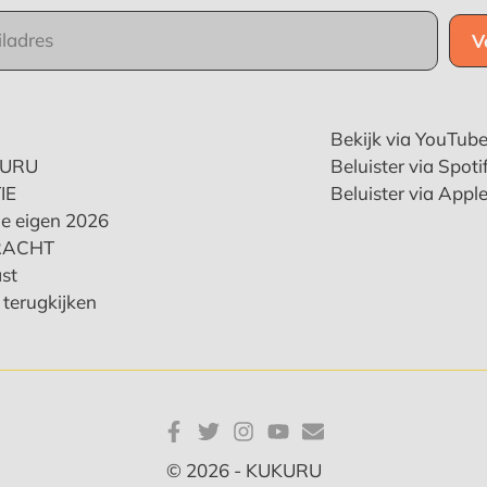
Bekijk via YouTub
KURU
Beluister via Spoti
IE
Beluister via Appl
e eigen 2026
RACHT
st
terugkijken
© 2026 - KUKURU