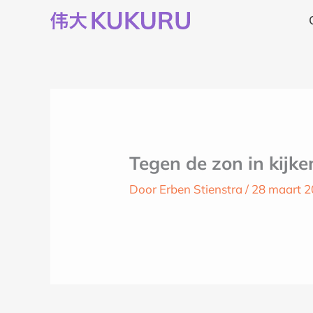
Ga
naar
de
inhoud
Tegen de zon in kijke
Door
Erben Stienstra
/
28 maart 