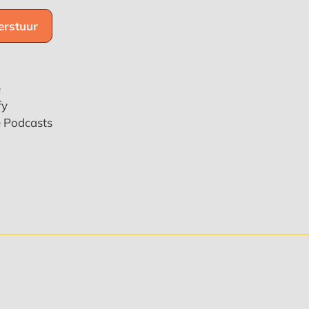
e
fy
e Podcasts