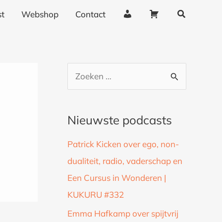
Zoeken
A
W
t
Webshop
Contact
c
i
c
n
o
k
u
e
Z
n
l
o
t
w
g
a
e
Nieuwste podcasts
e
g
k
g
e
Patrick Kicken over ego, non-
n
e
n
dualiteit, radio, vaderschap en
a
v
Een Cursus in Wonderen |
a
e
n
KUKURU #332
r
s
:
Emma Hafkamp over spijtvrij