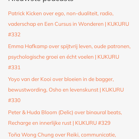
k
Patrick Kicken over ego, non-dualiteit, radio,
n
vaderschap en Een Cursus in Wonderen | KUKURU
a
#332
a
Emma Hafkamp over spijtvrij leven, oude patronen,
r
psychologische groei en écht voelen | KUKURU
:
#331
Yoyo van der Kooi over bloeien in de bagger,
bewustwording, Osho en levenskunst | KUKURU
#330
Peter & Huda Bloom (Delic) over binaural beats,
Recharge en innerlijke rust | KUKURU #329
Toña Wong Chung over Reiki, communicatie,