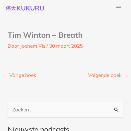
Ga
naar
de
inhoud
Tim Winton – Breath
Door
Jochem Vis
/
30 maart 2025
←
Vorige boek
Volgende boek
→
Z
o
Nieuwste podcasts
e