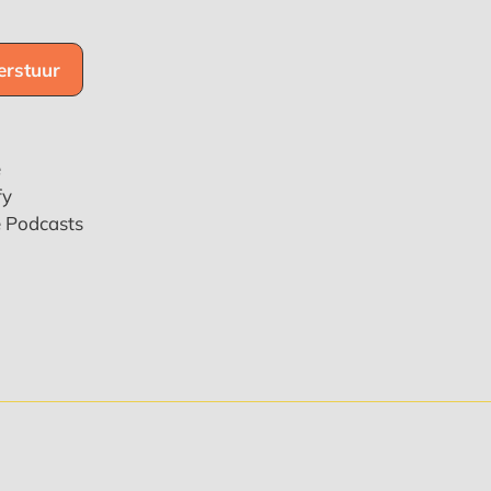
e
fy
e Podcasts