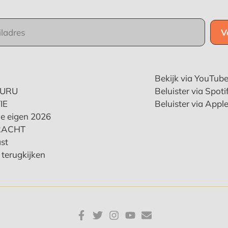
Bekijk via YouTub
KURU
Beluister via Spoti
IE
Beluister via Appl
e eigen 2026
RACHT
st
terugkijken