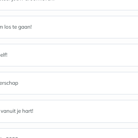
 los te gaan!
elf!
terschap
anuit je hart!