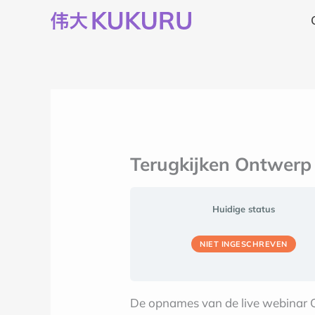
Ga
naar
de
inhoud
Terugkijken Ontwerp 
Huidige status
NIET INGESCHREVEN
De opnames van de live webinar On