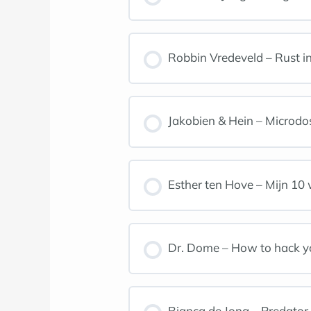
Robbin Vredeveld – Rust in j
Jakobien & Hein – Microdos
Esther ten Hove – Mijn 10 w
Dr. Dome – How to hack you
Bianca de Jong – Predator