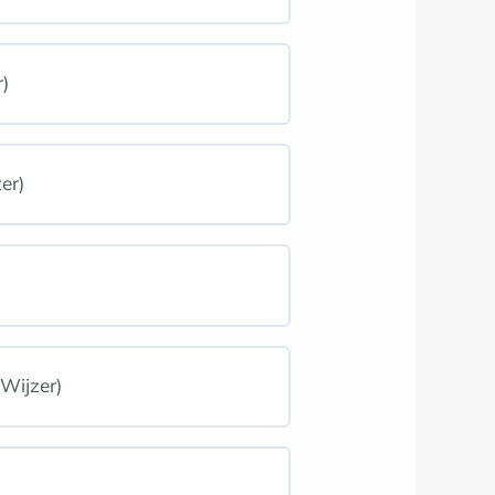
r)
er)
 Wijzer)