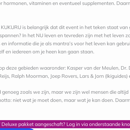
over hormonen, vitaminen en eventueel supplementen. Daarn
KUKURU is belangrijk dat dit event in het teken staat van g
spannen? In het NU leven en tevreden zijn met het leven zo
 informatie die je als mantra’s voor het leven kan gebruik
elf en iedereen om je heen kan gaan staan.
ts op deze gebieden waaronder: Kasper van der Meulen, Dr.
eijs, Ralph Moorman, Joep Rovers, Lars & Jorn (Ikiguides) 
d genoeg zoals we zijn, maar we zijn wel mensen die altijd (
to: niet wat je moet doen, maar wat je kan doen. Daarmee
f Deluxe pakket aangeschaft? Log in via onderstaande kno