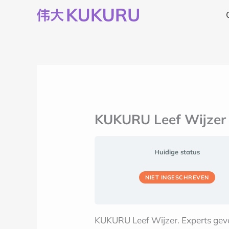
Ga
naar
de
inhoud
KUKURU Leef Wijzer |
Huidige status
NIET INGESCHREVEN
KUKURU Leef Wijzer. Experts geven