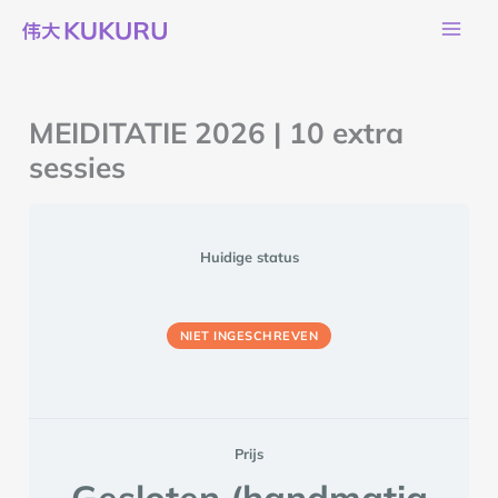
Ga
naar
de
inhoud
MEIDITATIE 2026 | 10 extra
sessies
Huidige status
NIET INGESCHREVEN
Prijs
Gesloten (handmatig