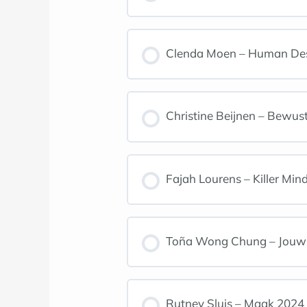
Clenda Moen – Human Desig
Christine Beijnen – Bewuste
Fajah Lourens – Killer Min
Toña Wong Chung – Jouw p
Rutney Sluis – Maak 2024 