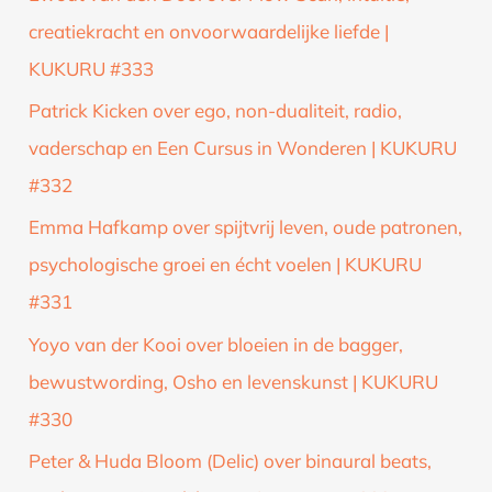
n
creatiekracht en onvoorwaardelijke liefde |
a
KUKURU #333
a
Patrick Kicken over ego, non-dualiteit, radio,
r
vaderschap en Een Cursus in Wonderen | KUKURU
:
#332
Emma Hafkamp over spijtvrij leven, oude patronen,
psychologische groei en écht voelen | KUKURU
#331
Yoyo van der Kooi over bloeien in de bagger,
bewustwording, Osho en levenskunst | KUKURU
#330
Peter & Huda Bloom (Delic) over binaural beats,