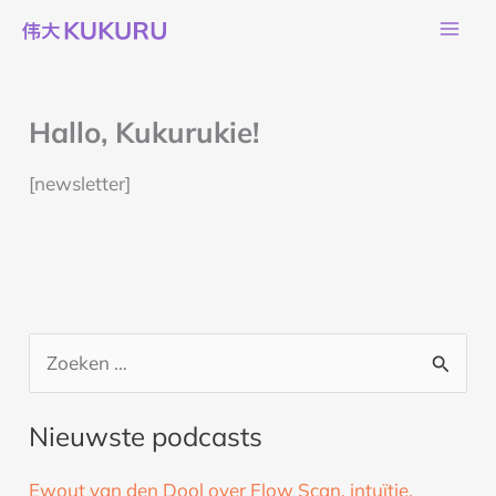
Ga
naar
de
inhoud
Hallo, Kukurukie!
[newsletter]
Z
o
Nieuwste podcasts
e
k
Ewout van den Dool over Flow Scan, intuïtie,