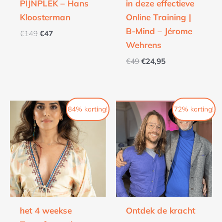
PIJNPLEK – Hans
in deze effectieve
Kloosterman
Online Training |
B-Mind – Jérome
€
149
€
47
Wehrens
€
49
€
24,95
Oorspronkelijke
Huidige
Oorspronkelijke
Huidige
84% korting!
72% korting!
prijs
prijs
prijs
prijs
was:
is:
was:
is:
€550.
€88.
€277.
€77.
het 4 weekse
Ontdek de kracht