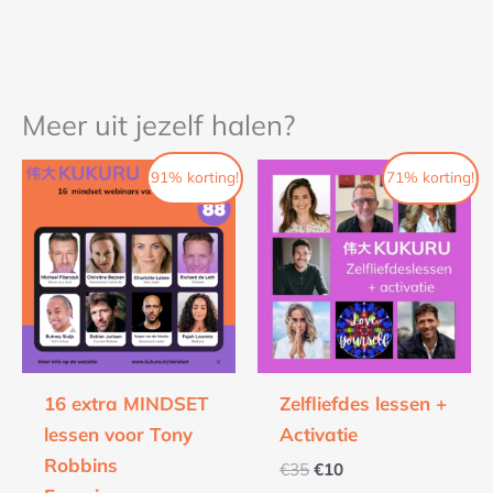
Meer uit jezelf halen?
Oorspronkelijke
Huidige
Oorspronkelijke
Huidige
91% korting!
71% korting!
prijs
prijs
prijs
prijs
was:
is:
was:
is:
€88.
€8.
€35.
€10.
16 extra MINDSET
Zelfliefdes lessen +
lessen voor Tony
Activatie
Robbins
€
35
€
10