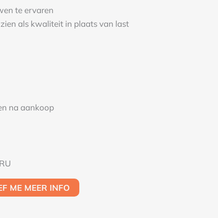
wen te ervaren
zien als kwaliteit in plaats van last
en na aankoop
URU
EEF ME MEER INFO