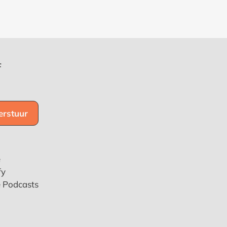
f
e
fy
e Podcasts