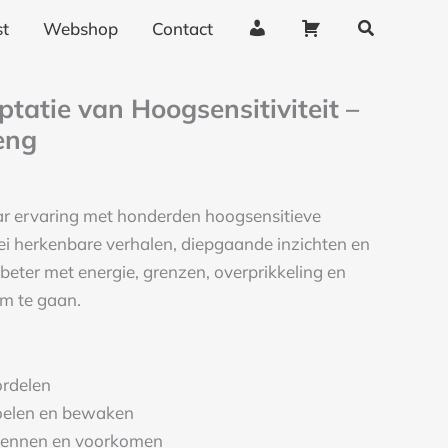
Zoeken
0.
€15.
A
W
t
Webshop
Contact
c
i
c
n
kelijke
ige
tatie van Hoogsensitiviteit –
o
k
eng
u
e
n
l
t
w
ar ervaring met honderden hoogsensitieve
g
a
ei herkenbare verhalen, diepgaande inzichten en
e
g
eter met energie, grenzen, overprikkeling en
g
e
om te gaan.
e
n
v
e
ordelen
n
voelen en bewaken
s
erkennen en voorkomen