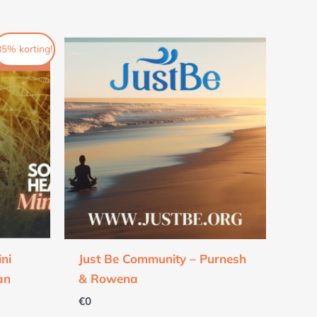
85% korting!
ini
Just Be Community – Purnesh
an
& Rowena
€
0