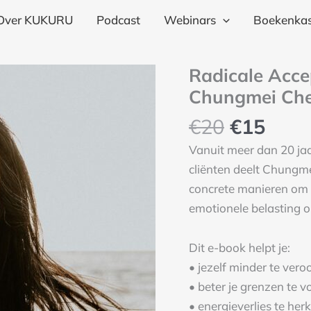
€2
Over KUKURU
Podcast
Webinars
Boekenkas
Oorspron
Huid
Radicale Accep
prijs
prijs
Chungmei Ch
was:
is:
€
20
€
15
€20.
€15.
Vanuit meer dan 20 ja
cliënten deelt Chungm
concrete manieren om b
emotionele belasting 
Dit e-book helpt je:
• jezelf minder te vero
• beter je grenzen te 
• energieverlies te h