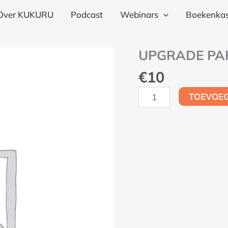
Over KUKURU
Podcast
Webinars
Boekenkas
UPGRADE PA
UPGRADE
PAKKET
€
10
aantal
TOEVOE