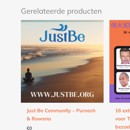
Gerelateerde producten
Oo
pri
wa
€8
Just Be Community – Purnesh
16 ex
& Rowena
voor 
bezoe
€
0