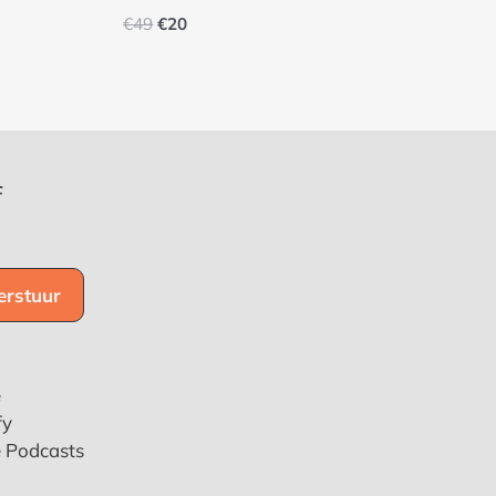
€
49
€
20
f
e
fy
e Podcasts