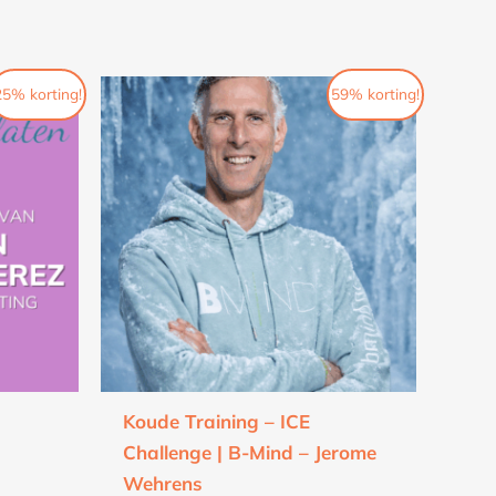
Oorspronkelijke
Huidige
25% korting!
59% korting!
prijs
prijs
was:
is:
€49.
€20.
Koude Training – ICE
Challenge | B-Mind – Jerome
Wehrens