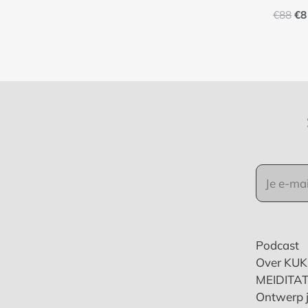
€
88
€
8
Podcast
Over KU
MEIDITAT
Ontwerp j