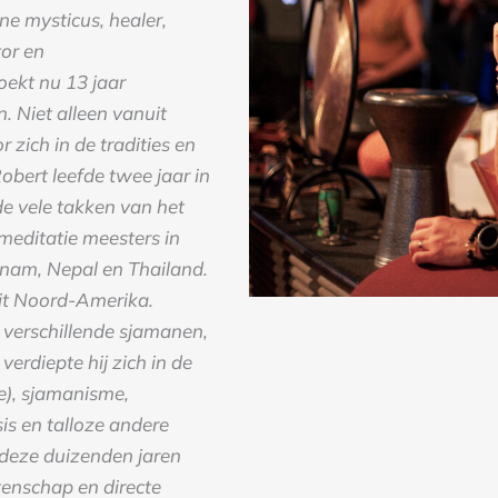
e mysticus, healer,
tor en
ekt nu 13 jaar
. Niet alleen vanuit
zich in de tradities en
bert leefde twee jaar in
 de vele takken van het
meditatie meesters in
etnam, Nepal en Thailand.
uit Noord-Amerika.
ij verschillende sjamanen,
erdiepte hij zich in de
e), sjamanisme,
s en talloze andere
deze duizenden jaren
enschap en directe