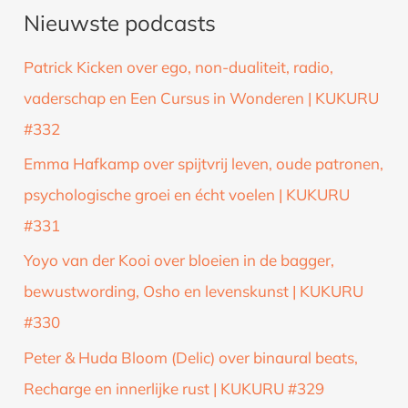
Nieuwste podcasts
e
k
Patrick Kicken over ego, non-dualiteit, radio,
n
vaderschap en Een Cursus in Wonderen | KUKURU
a
#332
a
Emma Hafkamp over spijtvrij leven, oude patronen,
r
psychologische groei en écht voelen | KUKURU
:
#331
Yoyo van der Kooi over bloeien in de bagger,
bewustwording, Osho en levenskunst | KUKURU
#330
Peter & Huda Bloom (Delic) over binaural beats,
Recharge en innerlijke rust | KUKURU #329