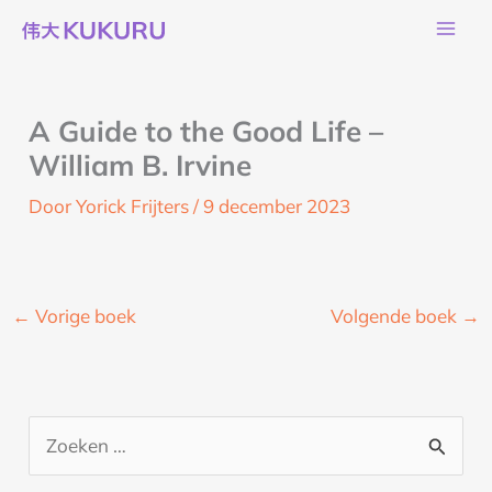
Ga
naar
de
inhoud
A Guide to the Good Life –
William B. Irvine
Door
Yorick Frijters
/
9 december 2023
←
Vorige boek
Volgende boek
→
Z
o