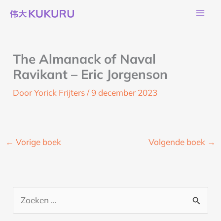
Ga
naar
de
inhoud
The Almanack of Naval
Ravikant – Eric Jorgenson
Door
Yorick Frijters
/
9 december 2023
←
Vorige boek
Volgende boek
→
Z
o