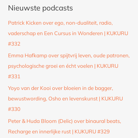
Nieuwste podcasts
e
k
Patrick Kicken over ego, non-dualiteit, radio,
n
vaderschap en Een Cursus in Wonderen | KUKURU
a
#332
a
Emma Hafkamp over spijtvrij leven, oude patronen,
r
psychologische groei en écht voelen | KUKURU
:
#331
Yoyo van der Kooi over bloeien in de bagger,
bewustwording, Osho en levenskunst | KUKURU
#330
Peter & Huda Bloom (Delic) over binaural beats,
Recharge en innerlijke rust | KUKURU #329