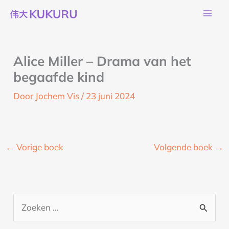
Ga
naar
de
inhoud
Alice Miller – Drama van het
begaafde kind
Door
Jochem Vis
/
23 juni 2024
←
Vorige boek
Volgende boek
→
Z
o