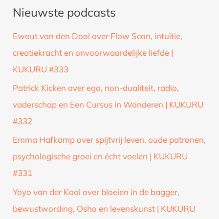
Nieuwste podcasts
e
k
Ewout van den Dool over Flow Scan, intuïtie,
n
creatiekracht en onvoorwaardelijke liefde |
a
KUKURU #333
a
Patrick Kicken over ego, non-dualiteit, radio,
r
vaderschap en Een Cursus in Wonderen | KUKURU
:
#332
Emma Hafkamp over spijtvrij leven, oude patronen,
psychologische groei en écht voelen | KUKURU
#331
Yoyo van der Kooi over bloeien in de bagger,
bewustwording, Osho en levenskunst | KUKURU