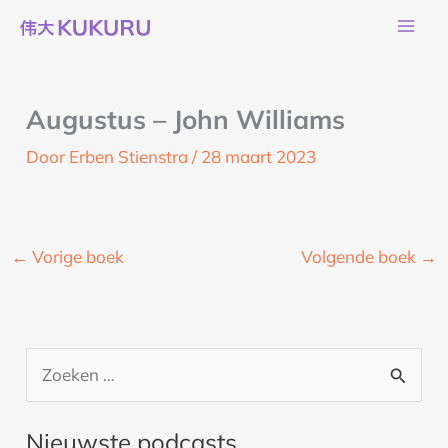
Ga
naar
de
inhoud
Augustus – John Williams
Door
Erben Stienstra
/
28 maart 2023
←
Vorige boek
Volgende boek
→
Z
o
Nieuwste podcasts
e