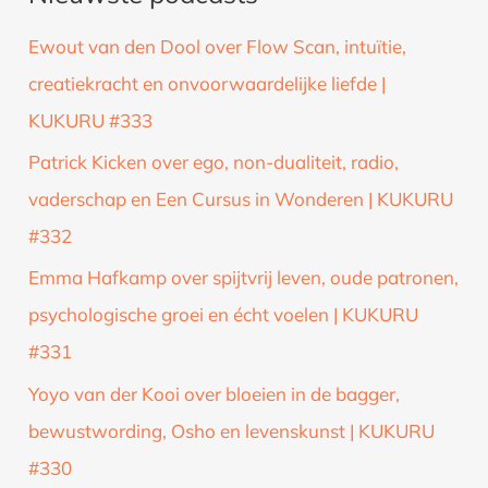
k
Ewout van den Dool over Flow Scan, intuïtie,
n
creatiekracht en onvoorwaardelijke liefde |
a
KUKURU #333
a
Patrick Kicken over ego, non-dualiteit, radio,
r
vaderschap en Een Cursus in Wonderen | KUKURU
:
#332
Emma Hafkamp over spijtvrij leven, oude patronen,
psychologische groei en écht voelen | KUKURU
#331
Yoyo van der Kooi over bloeien in de bagger,
bewustwording, Osho en levenskunst | KUKURU
#330