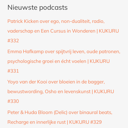
Nieuwste podcasts
e
k
Patrick Kicken over ego, non-dualiteit, radio,
n
vaderschap en Een Cursus in Wonderen | KUKURU
a
#332
a
Emma Hafkamp over spijtvrij leven, oude patronen,
r
psychologische groei en écht voelen | KUKURU
:
#331
Yoyo van der Kooi over bloeien in de bagger,
bewustwording, Osho en levenskunst | KUKURU
#330
Peter & Huda Bloom (Delic) over binaural beats,
Recharge en innerlijke rust | KUKURU #329