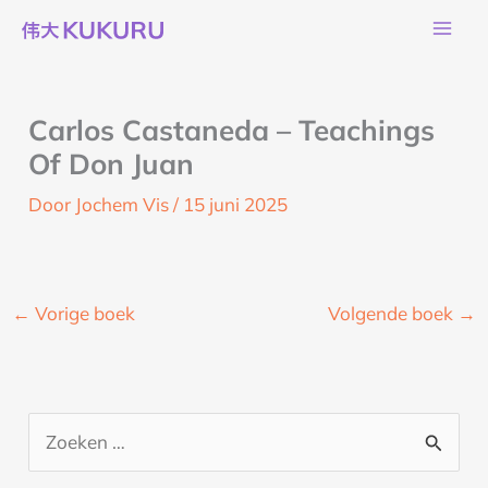
Ga
naar
de
inhoud
Carlos Castaneda – Teachings
Of Don Juan
Door
Jochem Vis
/
15 juni 2025
←
Vorige boek
Volgende boek
→
Z
o