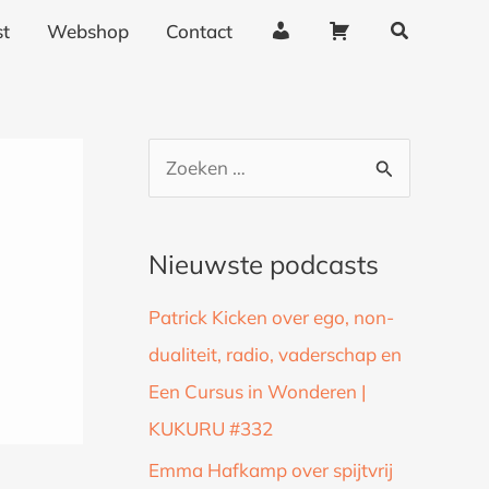
Zoeken
A
W
t
Webshop
Contact
c
i
c
n
o
k
u
e
Z
n
l
o
t
w
g
a
e
Nieuwste podcasts
e
g
k
g
e
Patrick Kicken over ego, non-
n
e
n
dualiteit, radio, vaderschap en
a
v
Een Cursus in Wonderen |
a
e
n
KUKURU #332
r
s
:
Emma Hafkamp over spijtvrij