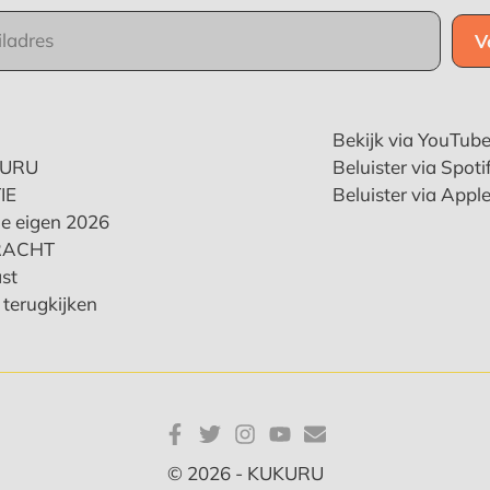
Bekijk via YouTub
KURU
Beluister via Spoti
IE
Beluister via Appl
e eigen 2026
RACHT
st
terugkijken
© 2026 - KUKURU