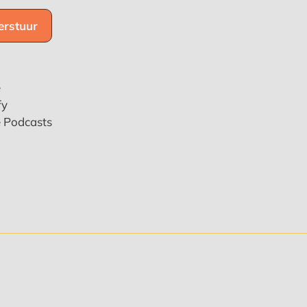
e
fy
e Podcasts