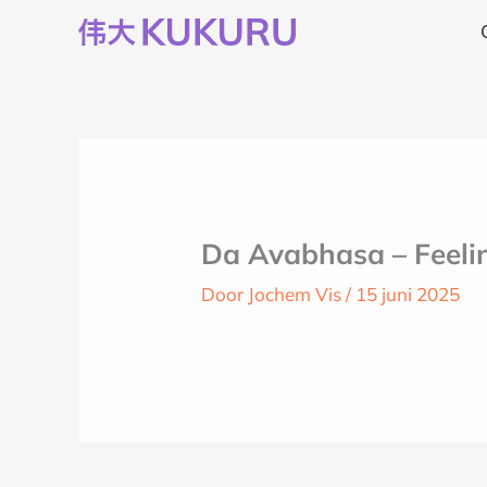
Ga
naar
de
inhoud
Da Avabhasa – Feelin
Door
Jochem Vis
/
15 juni 2025