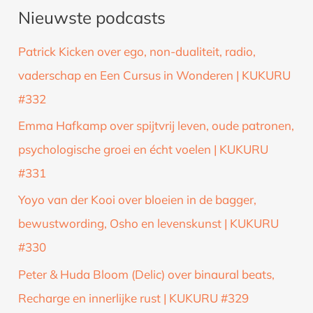
Nieuwste podcasts
e
k
Patrick Kicken over ego, non-dualiteit, radio,
n
vaderschap en Een Cursus in Wonderen | KUKURU
a
#332
a
Emma Hafkamp over spijtvrij leven, oude patronen,
r
psychologische groei en écht voelen | KUKURU
:
#331
Yoyo van der Kooi over bloeien in de bagger,
bewustwording, Osho en levenskunst | KUKURU
#330
Peter & Huda Bloom (Delic) over binaural beats,
Recharge en innerlijke rust | KUKURU #329