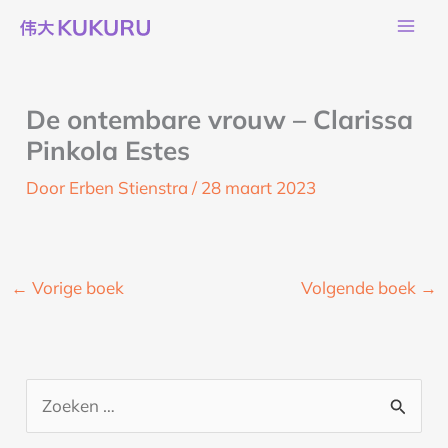
Ga
naar
de
inhoud
De ontembare vrouw – Clarissa
Pinkola Estes
Door
Erben Stienstra
/
28 maart 2023
←
Vorige boek
Volgende boek
→
Z
o