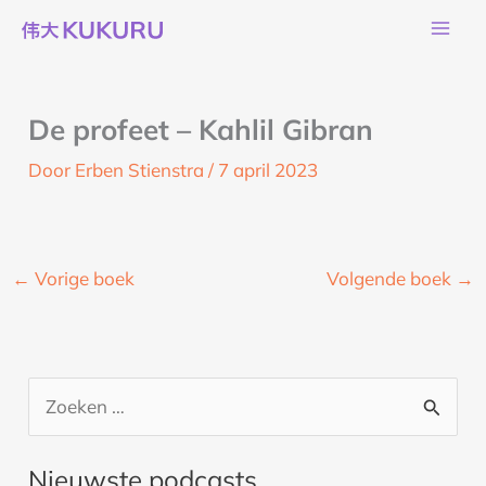
Ga
naar
de
inhoud
De profeet – Kahlil Gibran
Door
Erben Stienstra
/
7 april 2023
←
Vorige boek
Volgende boek
→
Z
o
Nieuwste podcasts
e