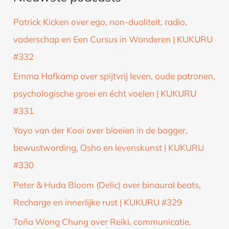
k
Patrick Kicken over ego, non-dualiteit, radio,
n
vaderschap en Een Cursus in Wonderen | KUKURU
a
#332
a
Emma Hafkamp over spijtvrij leven, oude patronen,
r
psychologische groei en écht voelen | KUKURU
:
#331
Yoyo van der Kooi over bloeien in de bagger,
bewustwording, Osho en levenskunst | KUKURU
#330
Peter & Huda Bloom (Delic) over binaural beats,
Recharge en innerlijke rust | KUKURU #329
Toña Wong Chung over Reiki, communicatie,