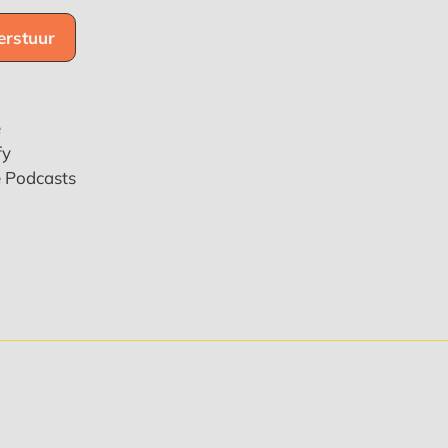
e
fy
e Podcasts