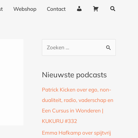
Zoeken
A
W
t
Webshop
Contact
c
i
c
n
o
k
u
e
Z
n
l
o
t
w
g
a
e
Nieuwste podcasts
e
g
k
g
e
Patrick Kicken over ego, non-
n
e
n
dualiteit, radio, vaderschap en
a
v
Een Cursus in Wonderen |
a
e
n
KUKURU #332
r
s
:
Emma Hafkamp over spijtvrij