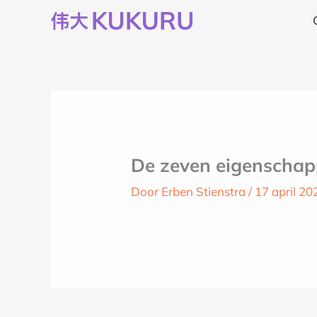
Ga
naar
de
inhoud
De zeven eigenschap
Door
Erben Stienstra
/
17 april 20