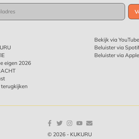
Bekijk via YouTub
KURU
Beluister via Spoti
IE
Beluister via Appl
e eigen 2026
RACHT
st
terugkijken
© 2026 - KUKURU