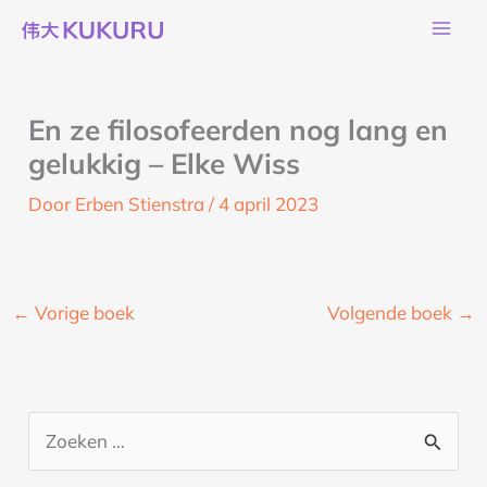
Ga
naar
de
inhoud
En ze filosofeerden nog lang en
gelukkig – Elke Wiss
Door
Erben Stienstra
/
4 april 2023
←
Vorige boek
Volgende boek
→
Z
o