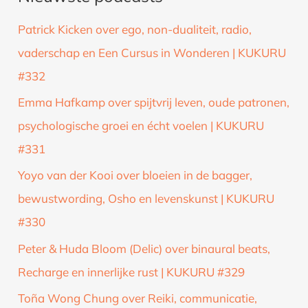
k
Patrick Kicken over ego, non-dualiteit, radio,
n
vaderschap en Een Cursus in Wonderen | KUKURU
a
#332
a
Emma Hafkamp over spijtvrij leven, oude patronen,
r
psychologische groei en écht voelen | KUKURU
:
#331
Yoyo van der Kooi over bloeien in de bagger,
bewustwording, Osho en levenskunst | KUKURU
#330
Peter & Huda Bloom (Delic) over binaural beats,
Recharge en innerlijke rust | KUKURU #329
Toña Wong Chung over Reiki, communicatie,