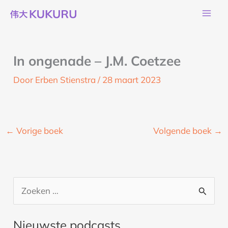
Ga
naar
de
inhoud
In ongenade – J.M. Coetzee
Door
Erben Stienstra
/
28 maart 2023
←
Vorige boek
Volgende boek
→
Z
o
Nieuwste podcasts
e