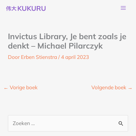
Ga
naar
de
inhoud
Invictus Library, Je bent zoals je
denkt – Michael Pilarczyk
Door
Erben Stienstra
/
4 april 2023
←
Vorige boek
Volgende boek
→
Z
o