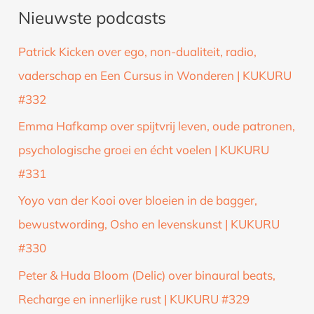
Nieuwste podcasts
e
k
Patrick Kicken over ego, non-dualiteit, radio,
n
vaderschap en Een Cursus in Wonderen | KUKURU
a
#332
a
Emma Hafkamp over spijtvrij leven, oude patronen,
r
psychologische groei en écht voelen | KUKURU
:
#331
Yoyo van der Kooi over bloeien in de bagger,
bewustwording, Osho en levenskunst | KUKURU
#330
Peter & Huda Bloom (Delic) over binaural beats,
Recharge en innerlijke rust | KUKURU #329