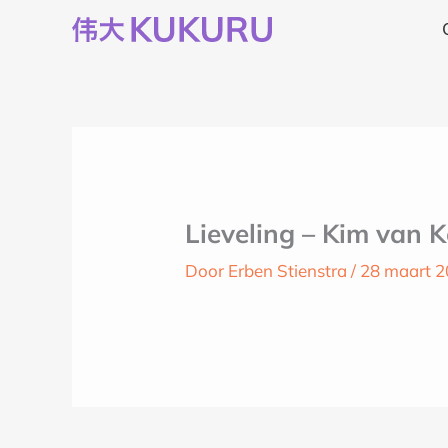
Ga
naar
de
inhoud
Lieveling – Kim van 
Door
Erben Stienstra
/
28 maart 