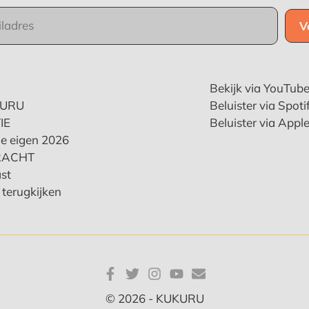
Bekijk via YouTub
KURU
Beluister via Spoti
IE
Beluister via Appl
e eigen 2026
RACHT
st
terugkijken
© 2026 - KUKURU