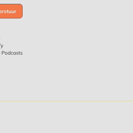
e
fy
e Podcasts