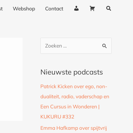
Zoeken
A
W
t
Webshop
Contact
c
i
c
n
o
k
u
e
Z
n
l
o
t
w
g
a
e
Nieuwste podcasts
e
g
k
g
e
Patrick Kicken over ego, non-
n
e
n
dualiteit, radio, vaderschap en
a
v
Een Cursus in Wonderen |
a
e
n
KUKURU #332
r
s
:
Emma Hafkamp over spijtvrij