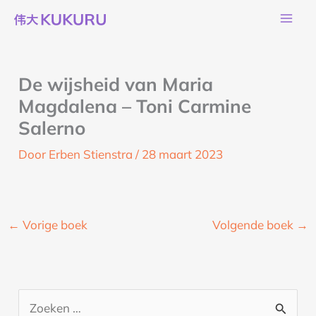
Ga
naar
de
inhoud
De wijsheid van Maria
Magdalena – Toni Carmine
Salerno
Door
Erben Stienstra
/
28 maart 2023
←
Vorige boek
Volgende boek
→
Z