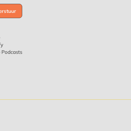
e
fy
e Podcasts