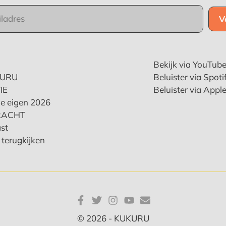
Bekijk via YouTub
KURU
Beluister via Spoti
IE
Beluister via Appl
e eigen 2026
RACHT
st
terugkijken
© 2026 - KUKURU