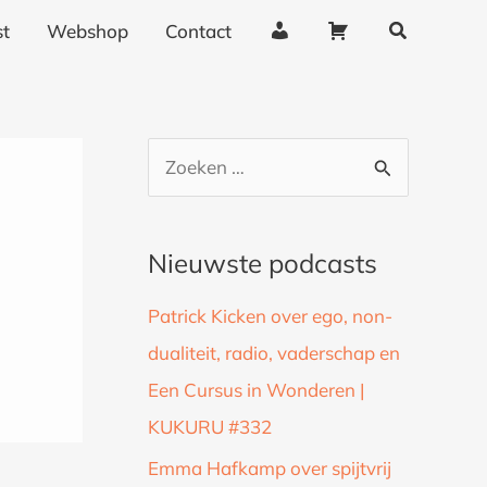
Zoeken
A
W
t
Webshop
Contact
c
i
c
n
o
k
u
e
Z
n
l
o
t
w
g
a
e
Nieuwste podcasts
e
g
k
g
e
Patrick Kicken over ego, non-
n
e
n
dualiteit, radio, vaderschap en
a
v
Een Cursus in Wonderen |
a
e
n
KUKURU #332
r
s
:
Emma Hafkamp over spijtvrij