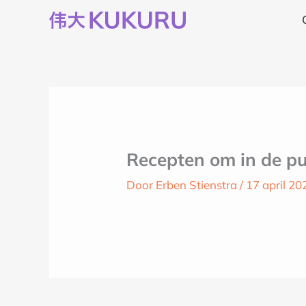
Ga
naar
de
inhoud
Recepten om in de pu
Door
Erben Stienstra
/
17 april 20