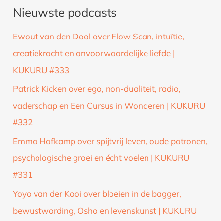
Nieuwste podcasts
e
k
Ewout van den Dool over Flow Scan, intuïtie,
n
creatiekracht en onvoorwaardelijke liefde |
a
KUKURU #333
a
Patrick Kicken over ego, non-dualiteit, radio,
r
vaderschap en Een Cursus in Wonderen | KUKURU
:
#332
Emma Hafkamp over spijtvrij leven, oude patronen,
psychologische groei en écht voelen | KUKURU
#331
Yoyo van der Kooi over bloeien in de bagger,
bewustwording, Osho en levenskunst | KUKURU