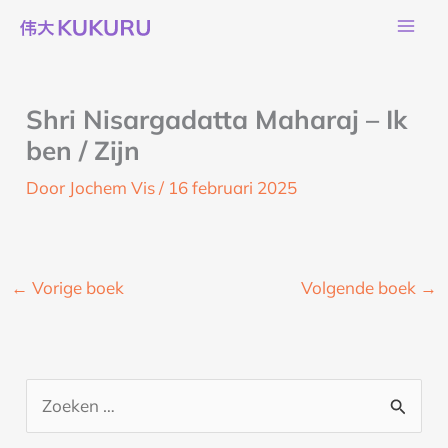
Ga
naar
de
inhoud
Shri Nisargadatta Maharaj – Ik
ben / Zijn
Door
Jochem Vis
/
16 februari 2025
←
Vorige boek
Volgende boek
→
Z
o