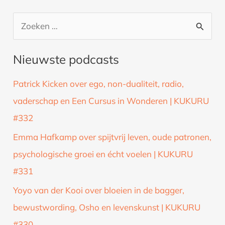
Z
o
Nieuwste podcasts
e
k
Patrick Kicken over ego, non-dualiteit, radio,
n
vaderschap en Een Cursus in Wonderen | KUKURU
a
#332
a
Emma Hafkamp over spijtvrij leven, oude patronen,
r
psychologische groei en écht voelen | KUKURU
:
#331
Yoyo van der Kooi over bloeien in de bagger,
bewustwording, Osho en levenskunst | KUKURU
#330