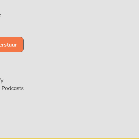
f
e
fy
e Podcasts