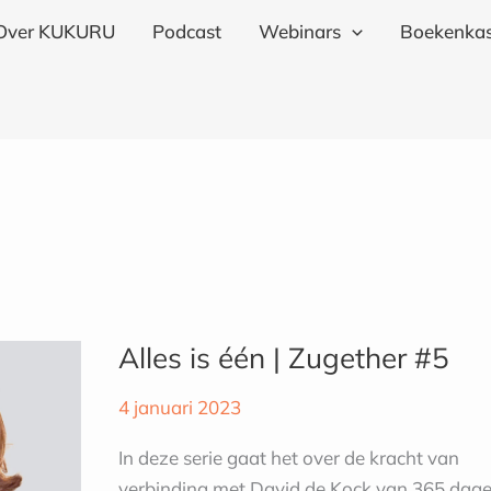
Over KUKURU
Podcast
Webinars
Boekenkas
Alles
is
Alles is één | Zugether #5
één
|
4 januari 2023
Zugether
#5
In deze serie gaat het over de kracht van
verbinding met David de Kock van 365 dage