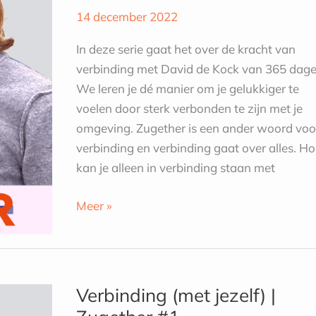
|
14 december 2022
Zugether
#2
In deze serie gaat het over de kracht van
verbinding met David de Kock van 365 dage
We leren je dé manier om je gelukkiger te
voelen door sterk verbonden te zijn met je
omgeving. Zugether is een ander woord voo
verbinding en verbinding gaat over alles. H
kan je alleen in verbinding staan met
Meer »
Verbinding
(met
Verbinding (met jezelf) |
jezelf)