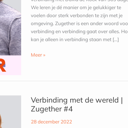
We leren je dé manier om je gelukkiger te
voelen door sterk verbonden te zijn met je
omgeving. Zugether is een ander woord voo
verbinding en verbinding gaat over alles. H
kan je alleen in verbinding staan met […]
Meer »
Verbinding
met
Verbinding met de wereld |
de
Zugether #4
wereld
|
28 december 2022
Zugether