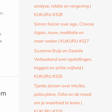
analyse, relatie en vergeving |
n.
KUKURU #328
Simon Keizer over ego, Choose
Again, rouw, meditatie en
r
oe
meer voelen | KUKURU #327
Suzanne Buijs en Desirée
Verboekend over opstellingen,
triggers en echte vrijheid |
KUKURU #326
Tjarda Jansen over intuïtie,
om
psilocybine, Osho en de moed
om je waarheid te leven |
KUKURU #325