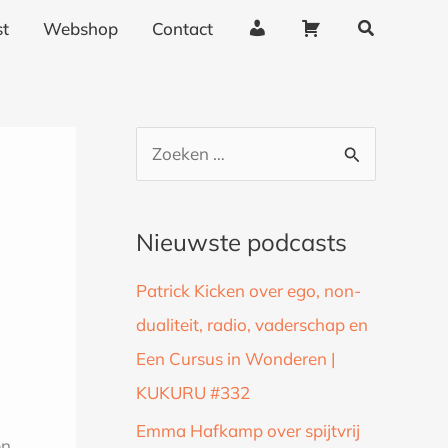
Zoeken
A
W
t
Webshop
Contact
c
i
c
n
o
k
u
e
Z
n
l
o
t
w
g
a
e
Nieuwste podcasts
e
g
k
g
e
Patrick Kicken over ego, non-
n
e
n
dualiteit, radio, vaderschap en
a
v
Een Cursus in Wonderen |
a
e
n
KUKURU #332
r
s
:
Emma Hafkamp over spijtvrij
n.