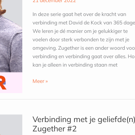
21 december 2022
je
heen
In deze serie gaat het over de kracht van
|
verbinding met David de Kock van 365 dage
Zugether
We leren je dé manier om je gelukkiger te
#3
voelen door sterk verbonden te zijn met je
omgeving. Zugether is een ander woord voo
verbinding en verbinding gaat over alles. H
kan je alleen in verbinding staan met
Meer »
Verbinding
met
Verbinding met je geliefde(n)
je
Zugether #2
geliefde(n)