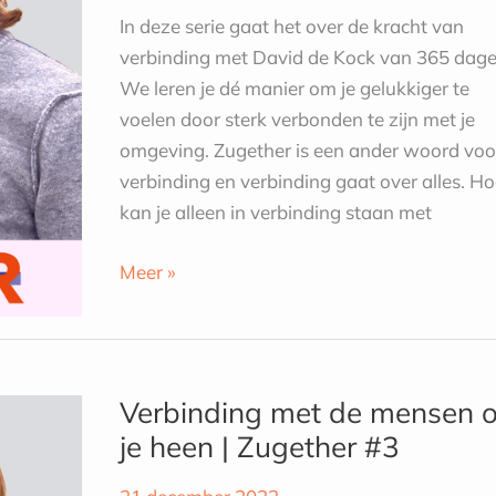
#4
In deze serie gaat het over de kracht van
verbinding met David de Kock van 365 dage
We leren je dé manier om je gelukkiger te
voelen door sterk verbonden te zijn met je
omgeving. Zugether is een ander woord voo
verbinding en verbinding gaat over alles. H
kan je alleen in verbinding staan met
Meer »
Verbinding
met
Verbinding met de mensen 
de
je heen | Zugether #3
mensen
om