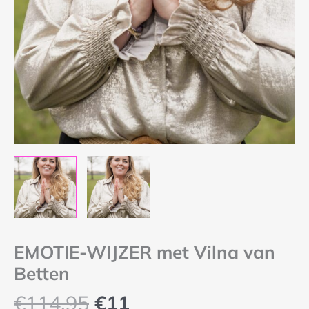
EMOTIE-WIJZER met Vilna van
Betten
€
114,95
€
11