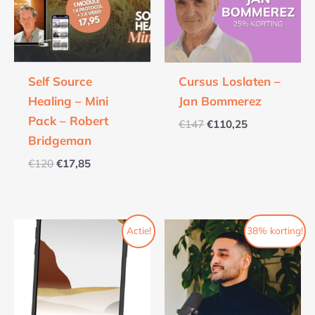
Self Source
Cursus Loslaten –
Healing – Mini
Jan Bommerez
Pack – Robert
€
147
€
110,25
Bridgeman
€
120
€
17,85
Oorspronkelijke
Huidige
Oorspronkelijke
Huidige
Actie!
38% korting!
prijs
prijs
prijs
prijs
was:
is:
was:
is:
€5,95.
€0.
€120.
€74.