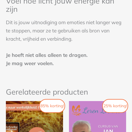
Voel hoe licht jouw energie kan
zijn
Dit is jouw uitnodiging om emoties niet langer weg
te stoppen, maar ze te gebruiken als bron van
kracht, vrijheid en verbinding.
Je hoeft niet alles alleen te dragen.
Je mag weer voelen.
Gerelateerde producten
Oorspronkelijke
Huidige
Oorspronkelijke
Huidige
85% korting!
25% korting!
prijs
prijs
prijs
prijs
was:
is:
was:
is:
€120.
€17,85.
€147.
€110,25.