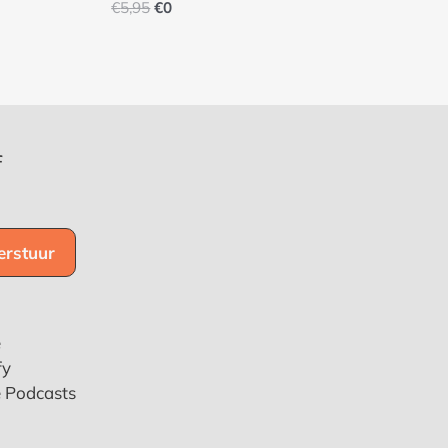
€
5,95
€
0
f
e
fy
e Podcasts