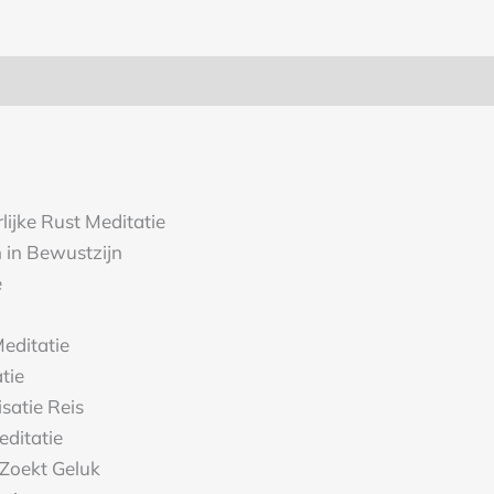
lijke Rust Meditatie
 in Bewustzijn
e
editatie
tie
satie Reis
ditatie
Zoekt Geluk