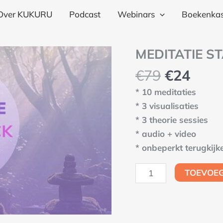
€79.
€24.
aant
Over KUKURU
Podcast
Webinars
Boekenkas
Oorspron
Huid
MEDITATIE S
MEDITATIE
prijs
prijs
START
€
79
€
24
was:
is:
PACK
€79.
€24.
* 10 meditaties
aantal
* 3 visualisaties
* 3 theorie sessies
* audio + video
* onbeperkt terugkijk
TOEVOE