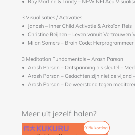
Roy Martina & Trinity – NEW NEI Acu Visualis
3 Visualisaties / Activaties
Janosh – Inner Child Activatie & Arkaïon Reis
Christine Beijnen – Leven vanuit Vertrouwen V
Milan Somers – Brain Code: Herprogrammeer
3 Meditation Fundamentals – Arash Parsan
Arash Parsan – Ontspanning als sleutel – Me
Arash Parsan – Gedachten zijn niet de vijand
Arash Parsan – De weerstand tegen meditere
Meer uit jezelf halen?
Oorspronkelijke
Huidige
91% korting!
prijs
prijs