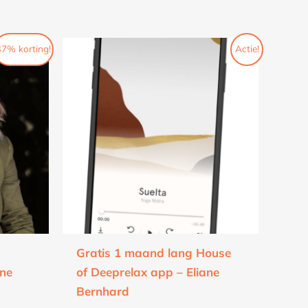
Oorspronkelijke
Huidige
47% korting!
Actie!
prijs
prijs
was:
is:
€5,95.
€0.
Gratis 1 maand lang House
ane
of Deeprelax app – Eliane
Bernhard