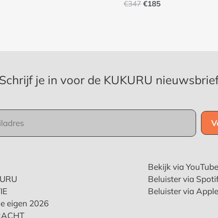
€
347
€
185
Schrijf je in voor de KUKURU nieuwsbrie
Bekijk via YouTub
KURU
Beluister via Spoti
IE
Beluister via Appl
e eigen 2026
RACHT