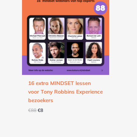
was:
is:
€88.
€8.
16 extra MINDSET lessen
voor Tony Robbins Experience
bezoekers
€
88
€
8