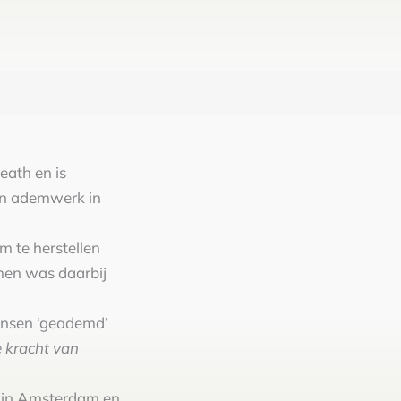
eath en is
an ademwerk in
 te herstellen
men was daarbij
ensen ‘geademd’
 kracht van
p in Amsterdam en