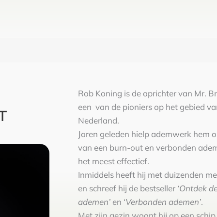
Rob Koning is de oprichter van Mr. Br
een van de pioniers op het gebied v
T
Nederland.
Jaren geleden hielp ademwerk hem om
van een burn-out en verbonden ade
het meest effectief.
Inmiddels heeft hij met duizenden m
en schreef hij de bestseller
‘Ontdek de
ademen’
en ‘
Verbonden ademen’
.
Met zijn gezin woont hij op een schi