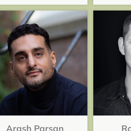
Arash Parsan
R