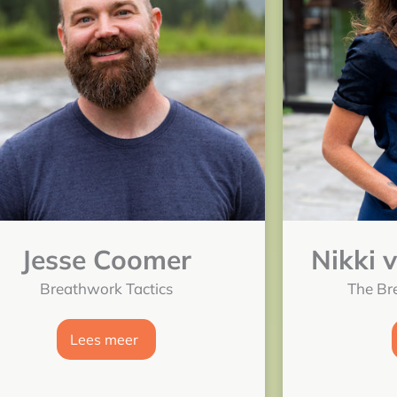
Jesse Coomer
Nikki 
Breathwork Tactics
The Br
Lees meer