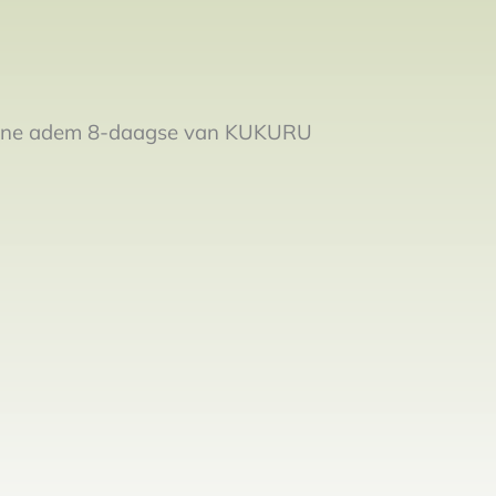
line adem 8-daagse van KUKURU