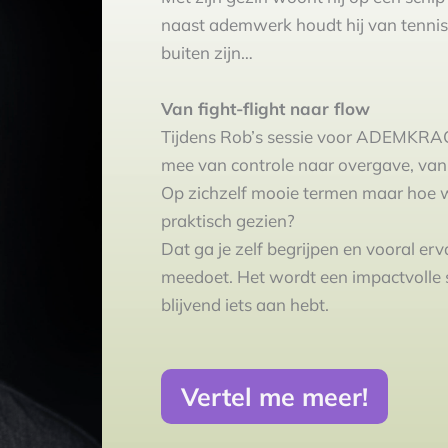
naast ademwerk houdt hij van tenniss
buiten zijn…
Van fight-flight naar flow
Tijdens Rob’s sessie voor ADEMKRAC
mee van controle naar overgave, van
Op zichzelf mooie termen maar hoe 
praktisch gezien?
Dat ga je zelf begrijpen en vooral erva
meedoet. Het wordt een impactvolle 
blijvend iets aan hebt.
Vertel me meer!