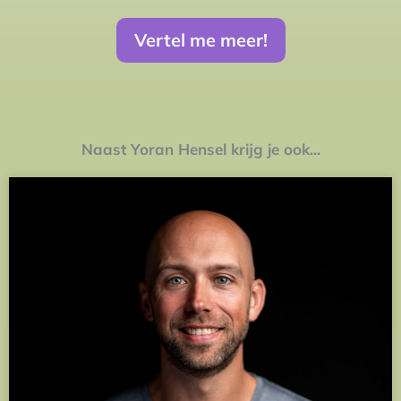
Vertel me meer!
Naast Yoran Hensel krijg je ook...