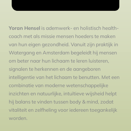
Yoran Hensel
is ademwerk- en holistisch health-
coach met als missie mensen hoeders te maken
van hun eigen gezondheid. Vanuit zijn praktijk in
Watergang en Amsterdam begeleidt hij mensen
om beter naar hun lichaam te leren luisteren,
signalen te herkennen en de aangeboren
intelligentie van het lichaam te benutten. Met een
combinatie van moderne wetenschappelijke
inzichten en natuurlijke, intuïtieve wijsheid helpt
hij balans te vinden tussen body & mind, zodat
vitaliteit en zelfheling voor iedereen toegankelijk
worden.