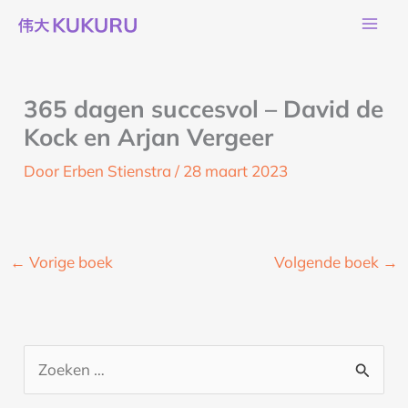
Ga
naar
de
inhoud
365 dagen succesvol – David de
Kock en Arjan Vergeer
Door
Erben Stienstra
/
28 maart 2023
←
Vorige boek
Volgende boek
→
Z
o