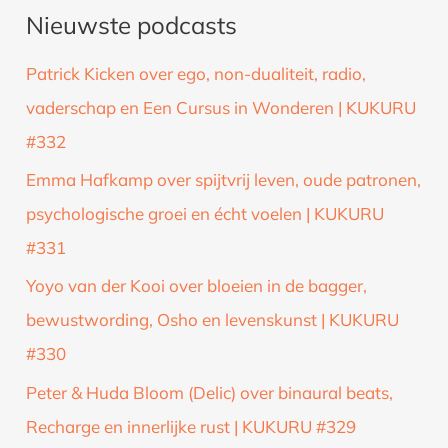
Nieuwste podcasts
e
k
Patrick Kicken over ego, non-dualiteit, radio,
n
vaderschap en Een Cursus in Wonderen | KUKURU
a
#332
a
Emma Hafkamp over spijtvrij leven, oude patronen,
r
psychologische groei en écht voelen | KUKURU
:
#331
Yoyo van der Kooi over bloeien in de bagger,
bewustwording, Osho en levenskunst | KUKURU
#330
Peter & Huda Bloom (Delic) over binaural beats,
Recharge en innerlijke rust | KUKURU #329