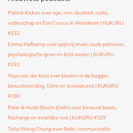
k
Patrick Kicken over ego, non-dualiteit, radio,
n
vaderschap en Een Cursus in Wonderen | KUKURU
a
#332
a
Emma Hafkamp over spijtvrij leven, oude patronen,
r
psychologische groei en écht voelen | KUKURU
:
#331
Yoyo van der Kooi over bloeien in de bagger,
bewustwording, Osho en levenskunst | KUKURU
#330
Peter & Huda Bloom (Delic) over binaural beats,
Recharge en innerlijke rust | KUKURU #329
Toña Wong Chung over Reiki, communicatie,