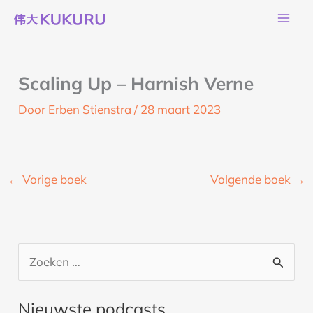
Ga
naar
de
inhoud
Scaling Up – Harnish Verne
Door
Erben Stienstra
/
28 maart 2023
←
Vorige boek
Volgende boek
→
Z
o
Nieuwste podcasts
e