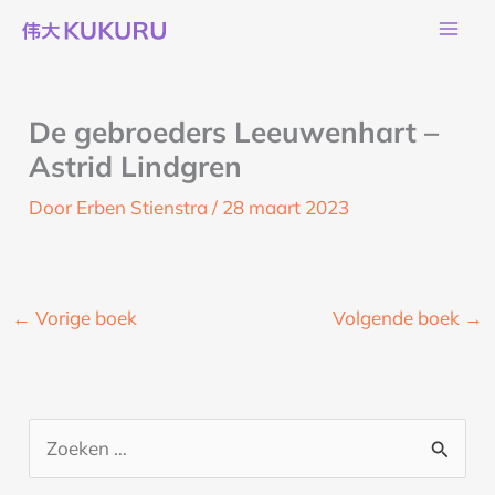
Ga
naar
de
inhoud
De gebroeders Leeuwenhart –
Astrid Lindgren
Door
Erben Stienstra
/
28 maart 2023
←
Vorige boek
Volgende boek
→
Z
o