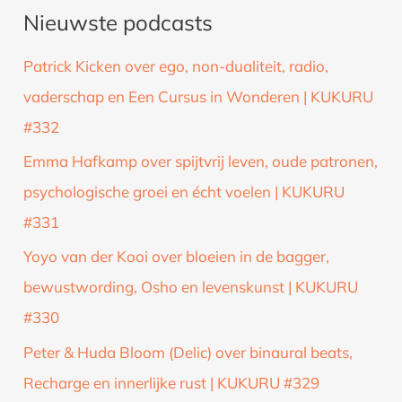
Nieuwste podcasts
e
k
Patrick Kicken over ego, non-dualiteit, radio,
n
vaderschap en Een Cursus in Wonderen | KUKURU
a
#332
a
Emma Hafkamp over spijtvrij leven, oude patronen,
r
psychologische groei en écht voelen | KUKURU
:
#331
Yoyo van der Kooi over bloeien in de bagger,
bewustwording, Osho en levenskunst | KUKURU
#330
Peter & Huda Bloom (Delic) over binaural beats,
Recharge en innerlijke rust | KUKURU #329