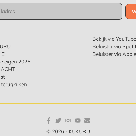
Bekijk via YouTub
KURU
Beluister via Spoti
IE
Beluister via Appl
e eigen 2026
RACHT
st
terugkijken
© 2026 - KUKURU