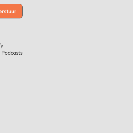
e
fy
e Podcasts