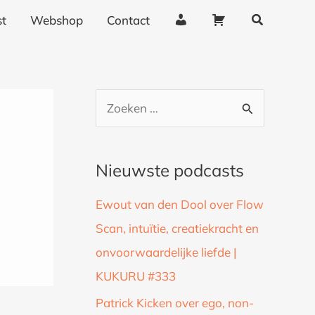
Zoeken
A
W
t
Webshop
Contact
c
i
c
n
o
k
u
e
Z
n
l
o
t
w
g
a
e
Nieuwste podcasts
e
g
k
g
e
Ewout van den Dool over Flow
n
e
n
Scan, intuïtie, creatiekracht en
a
v
onvoorwaardelijke liefde |
a
e
n
KUKURU #333
r
s
:
Patrick Kicken over ego, non-