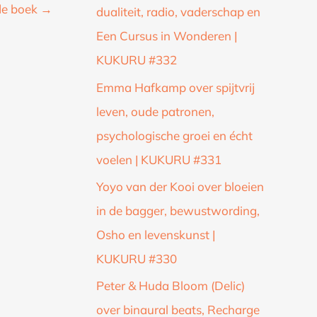
de boek
→
dualiteit, radio, vaderschap en
Een Cursus in Wonderen |
KUKURU #332
Emma Hafkamp over spijtvrij
leven, oude patronen,
psychologische groei en écht
voelen | KUKURU #331
Yoyo van der Kooi over bloeien
in de bagger, bewustwording,
Osho en levenskunst |
KUKURU #330
Peter & Huda Bloom (Delic)
over binaural beats, Recharge