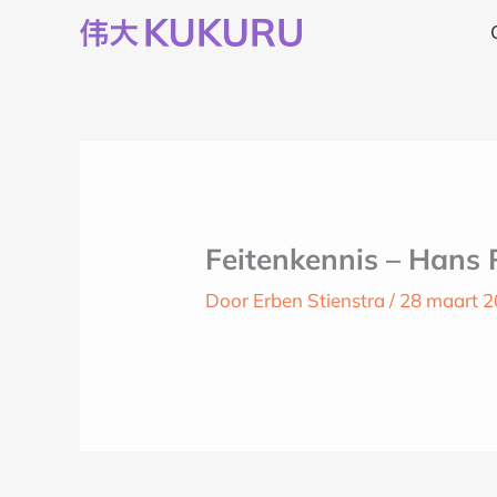
Ga
naar
de
inhoud
Feitenkennis – Hans 
Door
Erben Stienstra
/
28 maart 