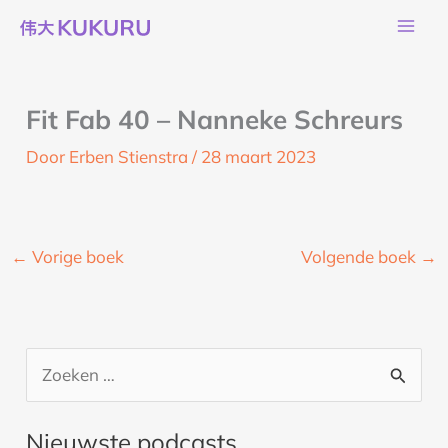
Ga
naar
de
inhoud
Fit Fab 40 – Nanneke Schreurs
Door
Erben Stienstra
/
28 maart 2023
←
Vorige boek
Volgende boek
→
Z
o
Nieuwste podcasts
e