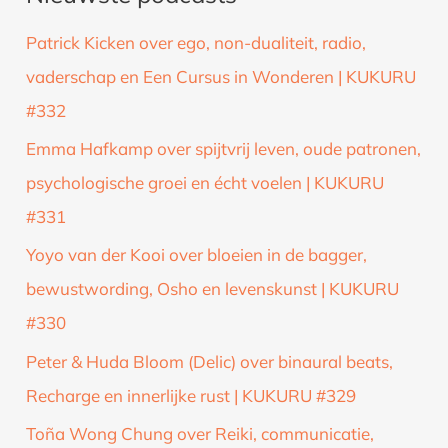
k
Patrick Kicken over ego, non-dualiteit, radio,
n
vaderschap en Een Cursus in Wonderen | KUKURU
a
#332
a
Emma Hafkamp over spijtvrij leven, oude patronen,
r
psychologische groei en écht voelen | KUKURU
:
#331
Yoyo van der Kooi over bloeien in de bagger,
bewustwording, Osho en levenskunst | KUKURU
#330
Peter & Huda Bloom (Delic) over binaural beats,
Recharge en innerlijke rust | KUKURU #329
Toña Wong Chung over Reiki, communicatie,