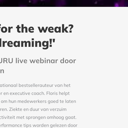
 for the weak?
dreaming!'
URU live webinar door
on
nationaal bestsellerauteur van het
 en executive coach. Floris helpt
s om hun medewerkers goed te laten
ren. Ziekte en duur van verzuim
tiviteit met sprongen omhoog gaat.
performance tips worden gelezen door