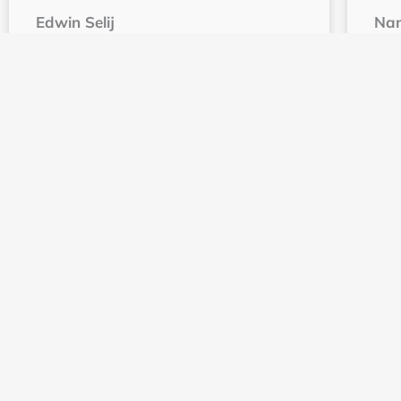
Edwin Selij
Nan
Een onbewust conflict kan alles
Opt
tegenhouden en zo los je dat op
L
Lees meer