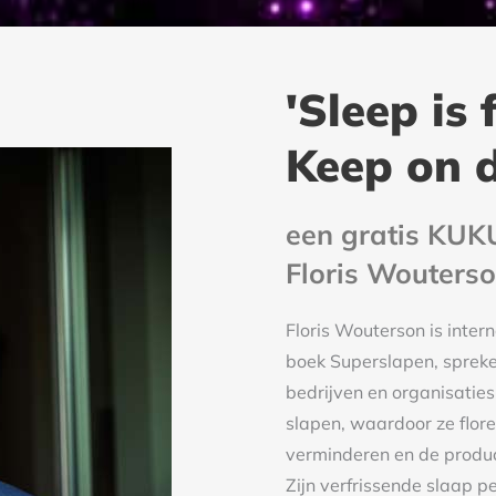
'Sleep is
Keep on 
een gratis KUK
Floris Wouters
Floris Wouterson is inter
boek Superslapen, spreker
bedrijven en organisatie
slapen, waardoor ze flore
verminderen en de produc
Zijn verfrissende slaap 