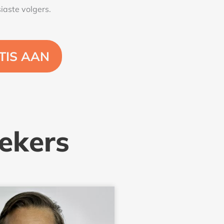
aste volgers.
TIS AAN
ekers