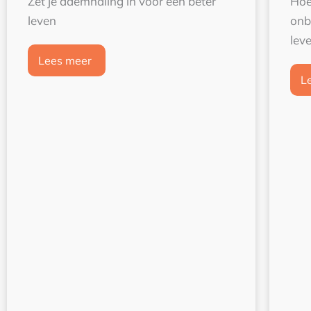
Zet je ademhaling in voor een beter
Hoe
leven
onb
lev
Lees meer
L