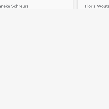
neke Schreurs
Floris Wout
imaliseer je Vetverbranding
Sleep is for
dreaming!
ees meer
Lees meer
1
2
3
4
Volgende »
Schrijf je in voor de KUKURU nieuwsbrie