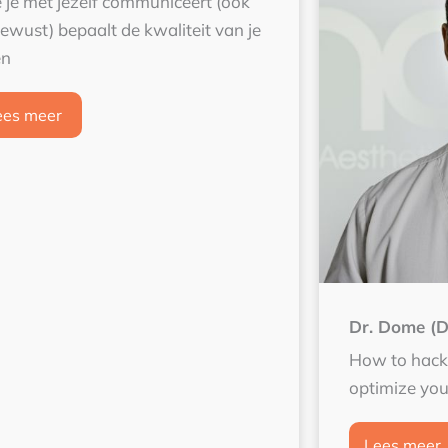
 je met jezelf communiceert (ook
ewust) bepaalt de kwaliteit van je
en
ees meer
Dr. Dome (D
How to hack 
optimize you
Lees meer