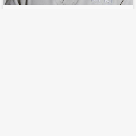
Dr. Dome (Dominik Nischwitz)
How to hack your oral health to optimize your
overall health
Lees meer