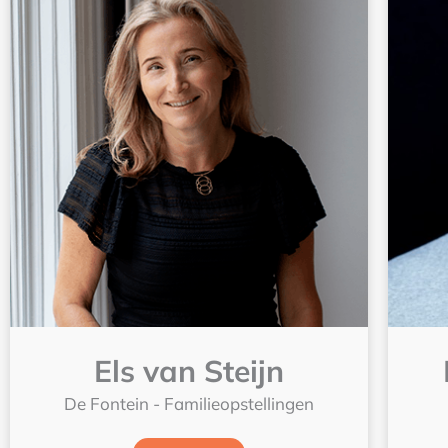
Els van Steijn
De Fontein - Familieopstellingen
Lees meer