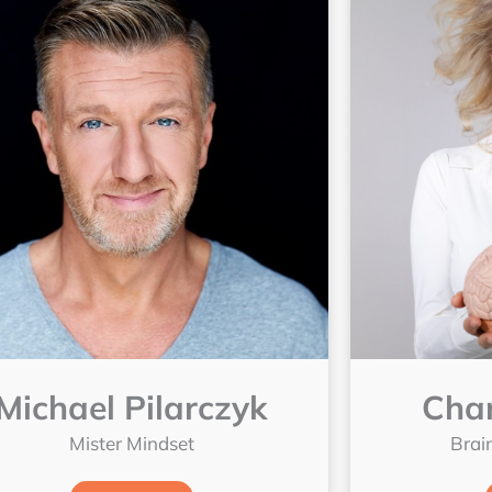
Michael Pilarczyk
Char
Mister Mindset
Brai
Lees meer