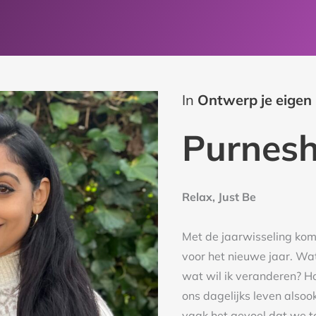
In
Ontwerp je eigen
Purnes
Relax, Just Be
Met de jaarwisseling ko
voor het nieuwe jaar. Wat 
wat wil ik veranderen? Ho
ons dagelijks leven alsook
vaak het gevoel dat we to