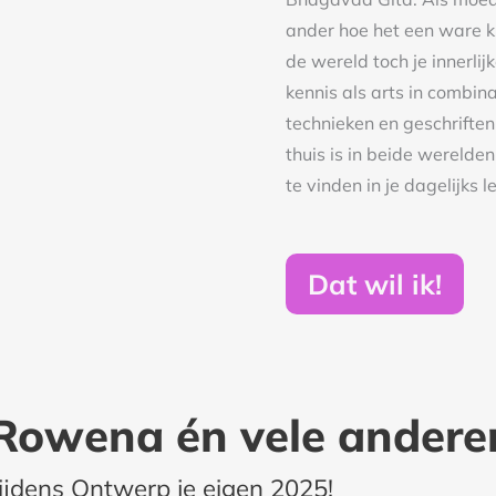
ander hoe het een ware ku
de wereld toch je innerli
kennis als arts in combin
technieken en geschrifte
thuis is in beide werelde
te vinden in je dagelijks l
Dat wil ik!
Rowena én vele andere
ijdens Ontwerp je eigen 2025!