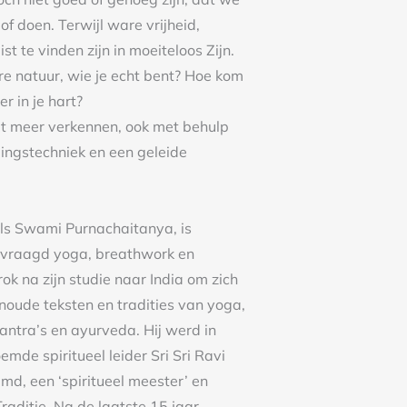
f doen. Terwijl ware vrijheid,
st te vinden zijn in moeiteloos Zijn.
re natuur, wie je echt bent? Hoe kom
r in je hart?
it meer verkennen, ook met behulp
ngstechniek en een geleide
ls Swami Purnachaitanya, is
evraagd yoga, breathwork en
rok na zijn studie naar India om zich
noude teksten en tradities van yoga,
antra’s en ayurveda. Hij werd in
de spiritueel leider Sri Sri Ravi
d, een ‘spiritueel meester’ en
aditie. Na de laatste 15 jaar