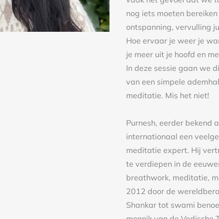
nog iets moeten bereiken o
ontspanning, vervulling jui
Hoe ervaar je weer je wa
je meer uit je hoofd en mee
In deze sessie gaan we d
van een simpele ademhali
meditatie. Mis het niet!
Purnesh, eerder bekend a
internationaal een veelg
meditatie expert. Hij vert
te verdiepen in de eeuwe
breathwork, meditatie, m
2012 door de wereldberoem
Shankar tot swami benoem
monnik van de Vedische Tr